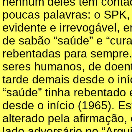
nenhum deles
tem conta
poucas palavras: o SPK,
evidente e irrevogável, 
de sabão “saúde” e “cur
rebentadas para sempre.
seres humanos, de doent
tarde demais desde o iní
“saúde” tinha rebentado e
desde o início (1965). E
alterado pela afirmação,
lado adversário no “Arq