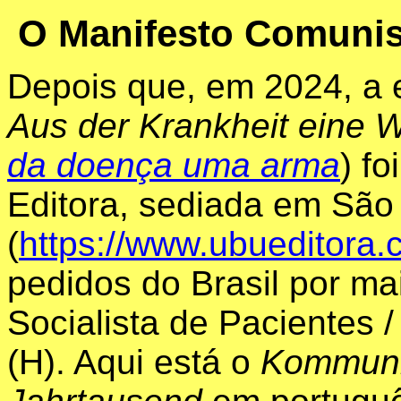
O Manifesto Comunist
Depois
que,
em
2024, a
Aus
der
Krankheit
eine
W
da
doença
uma
arma
)
foi
Editora
,
sediada
em
São 
(
https://www.ubueditora.
pedidos
do
Brasil
por
ma
Socialista
de
Pacientes
(H).
Aqui
está
o
Kommuni