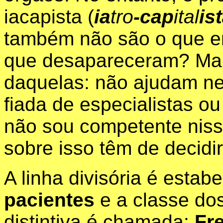
iacapista (
ia
tro
-cap
ital
is
também não são o que e
que desapareceram? Ma
daquelas
: não ajudam n
fiada de especialistas ou
não sou competente nisso
sobre isso têm de decidi
A linha divisória é estab
pacientes
e a classe dos
distintiva é chamada:
Fr