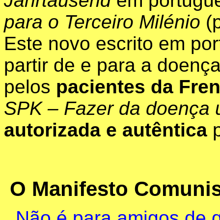
Jahrtausend
em
portugu
para o
Terceiro
Milénio
(
Este novo
escrito
em
por
partir
de e para a
doenç
pelos
pacientes
da
Fren
SPK – Fazer da
doença
autorizada
e
autêntica
p
O Manifesto Comunist
Não é para amigos de 